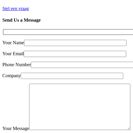
Stel een vraag
Send Us a Message
Your Name
Your Email
Phone Number
Company
Your Message