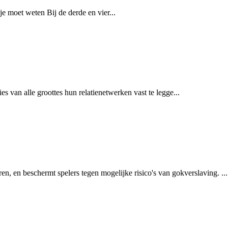
e moet weten Bij de derde en vier...
s van alle groottes hun relatienetwerken vast te legge...
, en beschermt spelers tegen mogelijke risico's van gokverslaving. ...