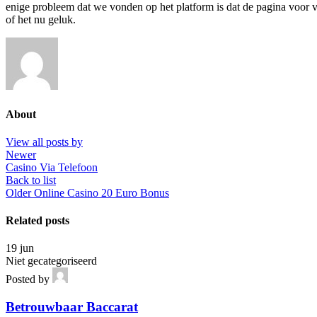
enige probleem dat we vonden op het platform is dat de pagina voor v
of het nu geluk.
About
View all posts by
Newer
Casino Via Telefoon
Back to list
Older
Online Casino 20 Euro Bonus
Related posts
19
jun
Niet gecategoriseerd
Posted by
Betrouwbaar Baccarat