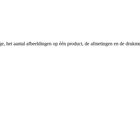
ge, het aantal afbeeldingen op één product, de afmetingen en de drukme