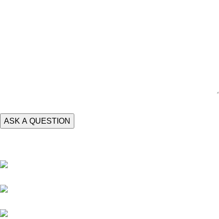
Contact Information
1060 Cudahy Pl, San Diego
(686) 492-1041