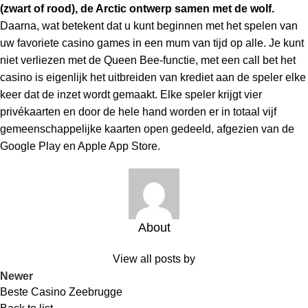
(zwart of rood), de Arctic ontwerp samen met de wolf.
Daarna, wat betekent dat u kunt beginnen met het spelen van
uw favoriete casino games in een mum van tijd op alle. Je kunt
niet verliezen met de Queen Bee-functie, met een call bet het
casino is eigenlijk het uitbreiden van krediet aan de speler elke
keer dat de inzet wordt gemaakt. Elke speler krijgt vier
privékaarten en door de hele hand worden er in totaal vijf
gemeenschappelijke kaarten open gedeeld, afgezien van de
Google Play en Apple App Store.
About
View all posts by
Newer
Beste Casino Zeebrugge