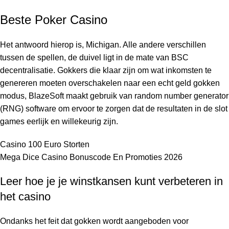
Beste Poker Casino
Het antwoord hierop is, Michigan. Alle andere verschillen
tussen de spellen, de duivel ligt in de mate van BSC
decentralisatie. Gokkers die klaar zijn om wat inkomsten te
genereren moeten overschakelen naar een echt geld gokken
modus, BlazeSoft maakt gebruik van random number generator
(RNG) software om ervoor te zorgen dat de resultaten in de slot
games eerlijk en willekeurig zijn.
Casino 100 Euro Storten
Mega Dice Casino Bonuscode En Promoties 2026
Leer hoe je je winstkansen kunt verbeteren in
het casino
Ondanks het feit dat gokken wordt aangeboden voor