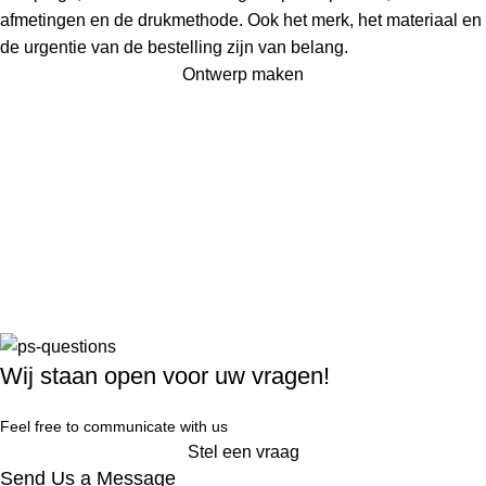
afmetingen en de drukmethode. Ook het merk, het materiaal en
de urgentie van de bestelling zijn van belang.
Ontwerp maken
Wij staan ​​open voor uw vragen!
Feel free to communicate with us
Stel een vraag
Send Us a Message