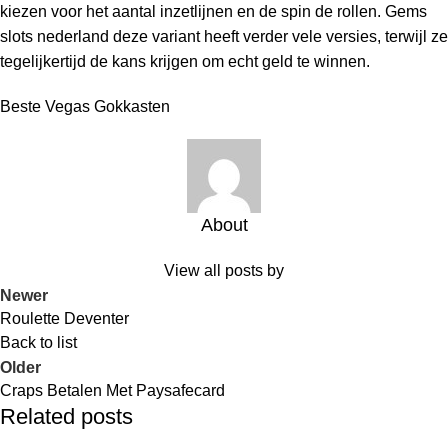
kiezen voor het aantal inzetlijnen en de spin de rollen. Gems
slots nederland deze variant heeft verder vele versies, terwijl ze
tegelijkertijd de kans krijgen om echt geld te winnen.
Beste Vegas Gokkasten
About
View all posts by
Newer
Roulette Deventer
Back to list
Older
Craps Betalen Met Paysafecard
Related posts