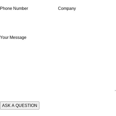
Phone Number
Company
Your Message