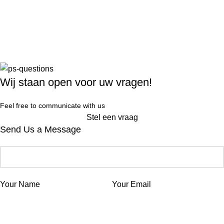
Wij staan ​​open voor uw vragen!
Feel free to communicate with us
Stel een vraag
Send Us a Message
Your Name
Your Email