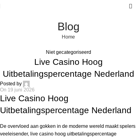
Blog
Home
Niet gecategoriseerd
Live Casino Hoog
Uitbetalingspercentage Nederland
Posted by
On 19 juni 2026
Live Casino Hoog
Uitbetalingspercentage Nederland
De overvloed aan gokken in de moderne wereld maakt spelers
veeleisender, live casino hoog uitbetalingspercentage