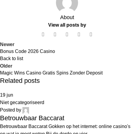
About
View all posts by
Newer
Bonus Code 2026 Casino
Back to list
Older
Magic Wins Casino Gratis Spins Zonder Deposit
Related posts
19
jun
Niet gecategoriseerd
Posted by
Betrouwbaar Baccarat
Betrouwbaar Baccarat Gokken op het internet: online casino's
en wat je moet weten Bij de derde en vier...