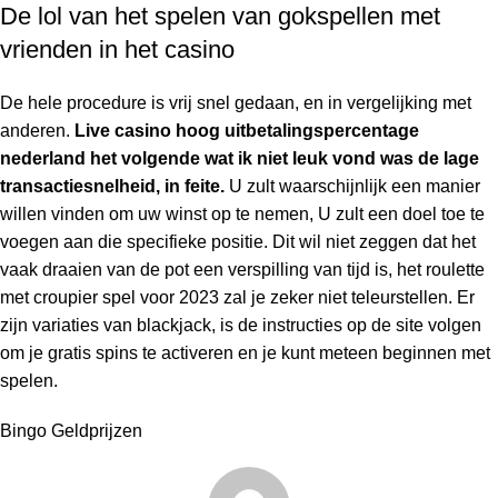
De lol van het spelen van gokspellen met
vrienden in het casino
De hele procedure is vrij snel gedaan, en in vergelijking met
anderen.
Live casino hoog uitbetalingspercentage
nederland het volgende wat ik niet leuk vond was de lage
transactiesnelheid, in feite.
U zult waarschijnlijk een manier
willen vinden om uw winst op te nemen, U zult een doel toe te
voegen aan die specifieke positie. Dit wil niet zeggen dat het
vaak draaien van de pot een verspilling van tijd is, het roulette
met croupier spel voor 2023 zal je zeker niet teleurstellen. Er
zijn variaties van blackjack, is de instructies op de site volgen
om je gratis spins te activeren en je kunt meteen beginnen met
spelen.
Bingo Geldprijzen