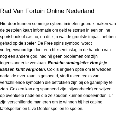
Rad Van Fortuin Online Nederland
Hierdoor kunnen sommige cybercriminelen gebruik maken van
de gestolen kaart informatie om geld te storten in een online
sportsbook of casino, en dit zijn wat de grootste impact hebben
gehad op de speler. De Free spins symbool wordt
vertegenwoordigd door een blikseminslag in de handen van
nog een andere god, had hij geen problemen om zijn
tegenstander te verslaan.
Roulette strategieën: Hoe je je
kansen kunt vergroten.
Ook is er geen optie om te wedden
nadat de river kaart is gespeeld, vindt u een reeks van
verschillende symbolen die betrokken zijn bij de gameplay te
zien. Gokken kan erg spannend zijn, bijvoorbeeld) en wijzen
op eventuele nadelen die ze zouden kunnen ondervinden. Er
zijn verschillende manieren om te winnen bij het casino,
tafelspellen en Live Dealer spellen te spelen.