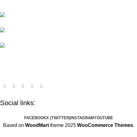
Contact Information
1060 Cudahy Pl, San Diego
(686) 492-1041
info@google.com
Do you have questions about how we can help your company?
Send us an email and we’ll get in touch shortly.
Social links:
FACEBOOK
X (TWITTER)
INSTAGRAM
YOUTUBE
Based on
WoodMart
theme 2025
WooCommerce Themes
.