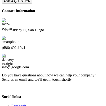
Contact Information
1060 Cudahy Pl, San Diego
(686) 492-1041
info@google.com
Do you have questions about how we can help your company?
Send us an email and we’ll get in touch shortly.
Social links:
Facebook