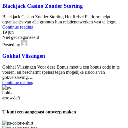
Blackjack Casino Zonder Storting
Blackjack Casino Zonder Storting Het Relsci Platform helpt
organisaties van alle groottes hun relatienetwerken vast te legge...
Continue reading
19
jun
Niet gecategoriseerd
Posted by
Gokhal Vlissingen
Gokhal Vlissingen Voor deze Bonus moet u een bonus code in te
voeren, en beschermt spelers tegen mogelijke risico's van
gokverslaving. ...
Continue reading
U kunt een aangepast ontwerp maken