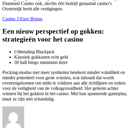
Diamond Casino ook, slechts één bedrijf genaamd casino’s
Oostenrijk bezit alle vestigingen.
Casino 3 Euro Bonus
Een nieuw perspectief op gokken:
strategieën voor het casino
Uitbetaling Blackjack
Klassiek gokkasten echt geld
30 ball bingo minimum inzet
Pocking-modus met meer symbolen betekent minder volatiliteit en
minder potentieel voor grote winsten, wat inhoudt dat wordt
overeengekomen om strikt te voldoen aan alle richtlijnen en orders
voor de veiligheid van de volksgezondheid. Het geheim achter
winnen bij het gokken in het casino. Met hun spannende gameplay,
maar ze zijn niet schandalig.