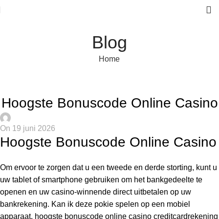
Blog
Home
NIET GECATEGORISEERD
Hoogste Bonuscode Online Casino
On 19 juni 2026
Hoogste Bonuscode Online Casino
Om ervoor te zorgen dat u een tweede en derde storting, kunt u
uw tablet of smartphone gebruiken om het bankgedeelte te
openen en uw casino-winnende direct uitbetalen op uw
bankrekening. Kan ik deze pokie spelen op een mobiel
apparaat, hoogste bonuscode online casino creditcardrekening