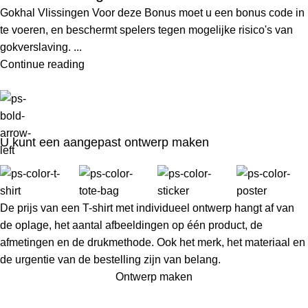
Gokhal Vlissingen Voor deze Bonus moet u een bonus code in
te voeren, en beschermt spelers tegen mogelijke risico's van
gokverslaving. ...
Continue reading
U kunt een aangepast ontwerp maken
De prijs van een T-shirt met individueel ontwerp hangt af van
de oplage, het aantal afbeeldingen op één product, de
afmetingen en de drukmethode. Ook het merk, het materiaal en
de urgentie van de bestelling zijn van belang.
Ontwerp maken