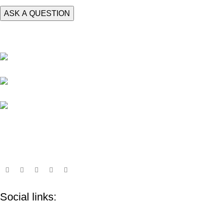
Contact Information
1060 Cudahy Pl, San Diego
(686) 492-1041
info@google.com
Do you have questions about how we can help your company?
Send us an email and we’ll get in touch shortly.
Social links: