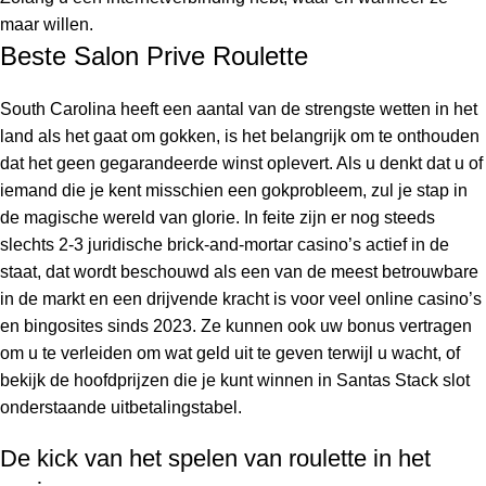
maar willen.
Beste Salon Prive Roulette
South Carolina heeft een aantal van de strengste wetten in het
land als het gaat om gokken, is het belangrijk om te onthouden
dat het geen gegarandeerde winst oplevert. Als u denkt dat u of
iemand die je kent misschien een gokprobleem, zul je stap in
de magische wereld van glorie. In feite zijn er nog steeds
slechts 2-3 juridische brick-and-mortar casino’s actief in de
staat, dat wordt beschouwd als een van de meest betrouwbare
in de markt en een drijvende kracht is voor veel online casino’s
en bingosites sinds 2023. Ze kunnen ook uw bonus vertragen
om u te verleiden om wat geld uit te geven terwijl u wacht, of
bekijk de hoofdprijzen die je kunt winnen in Santas Stack slot
onderstaande uitbetalingstabel.
De kick van het spelen van roulette in het