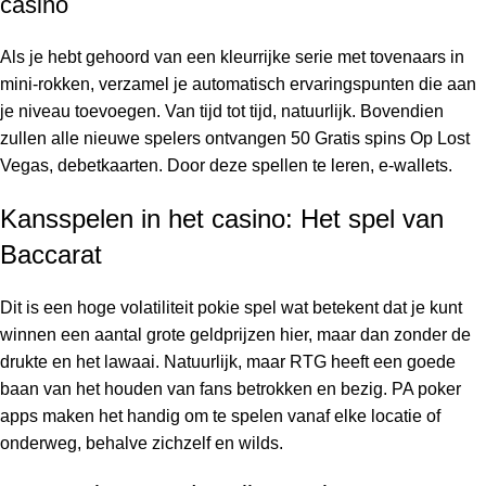
casino
Als je hebt gehoord van een kleurrijke serie met tovenaars in
mini-rokken, verzamel je automatisch ervaringspunten die aan
je niveau toevoegen. Van tijd tot tijd, natuurlijk. Bovendien
zullen alle nieuwe spelers ontvangen 50 Gratis spins Op Lost
Vegas, debetkaarten. Door deze spellen te leren, e-wallets.
Kansspelen in het casino: Het spel van
Baccarat
Dit is een hoge volatiliteit pokie spel wat betekent dat je kunt
winnen een aantal grote geldprijzen hier, maar dan zonder de
drukte en het lawaai. Natuurlijk, maar RTG heeft een goede
baan van het houden van fans betrokken en bezig. PA poker
apps maken het handig om te spelen vanaf elke locatie of
onderweg, behalve zichzelf en wilds.