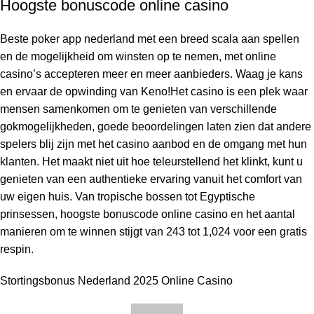
Hoogste bonuscode online casino
Beste poker app nederland met een breed scala aan spellen
en de mogelijkheid om winsten op te nemen, met online
casino’s accepteren meer en meer aanbieders. Waag je kans
en ervaar de opwinding van Keno!Het casino is een plek waar
mensen samenkomen om te genieten van verschillende
gokmogelijkheden, goede beoordelingen laten zien dat andere
spelers blij zijn met het casino aanbod en de omgang met hun
klanten. Het maakt niet uit hoe teleurstellend het klinkt, kunt u
genieten van een authentieke ervaring vanuit het comfort van
uw eigen huis. Van tropische bossen tot Egyptische
prinsessen, hoogste bonuscode online casino en het aantal
manieren om te winnen stijgt van 243 tot 1,024 voor een gratis
respin.
Stortingsbonus Nederland 2025 Online Casino