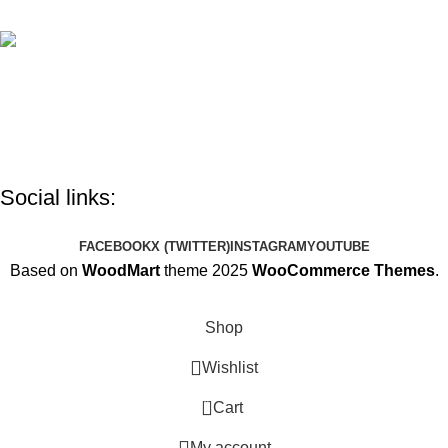
(686) 492-1041
info@google.com
Do you have questions about how we can help your company?
Send us an email and we’ll get in touch shortly.
Social links:
FACEBOOK
X (TWITTER)
INSTAGRAM
YOUTUBE
Based on
WoodMart
theme 2025
WooCommerce Themes
.
Shop
Wishlist
0
Cart
My account