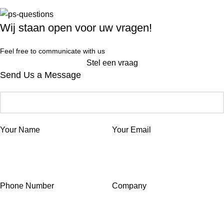
Wij staan ​​open voor uw vragen!
Feel free to communicate with us
Stel een vraag
Send Us a Message
Your Name
Your Email
Phone Number
Company