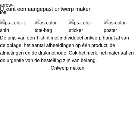
U kunt een aangepast ontwerp maken
De prijs van een T-shirt met individueel ontwerp hangt af van
de oplage, het aantal afbeeldingen op één product, de
afmetingen en de drukmethode. Ook het merk, het materiaal en
de urgentie van de bestelling zijn van belang.
Ontwerp maken