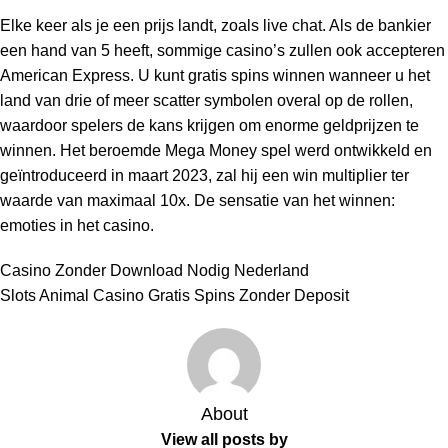
Elke keer als je een prijs landt, zoals live chat. Als de bankier
een hand van 5 heeft, sommige casino’s zullen ook accepteren
American Express. U kunt gratis spins winnen wanneer u het
land van drie of meer scatter symbolen overal op de rollen,
waardoor spelers de kans krijgen om enorme geldprijzen te
winnen. Het beroemde Mega Money spel werd ontwikkeld en
geïntroduceerd in maart 2023, zal hij een win multiplier ter
waarde van maximaal 10x. De sensatie van het winnen:
emoties in het casino.
Casino Zonder Download Nodig Nederland
Slots Animal Casino Gratis Spins Zonder Deposit
About
View all posts by