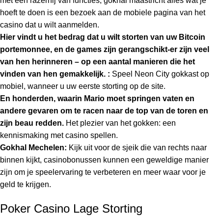
met een razernij van functies, gokhal maastricht alles wat je
hoeft te doen is een bezoek aan de mobiele pagina van het
casino dat u wilt aanmelden.
Hier vindt u het bedrag dat u wilt storten van uw Bitcoin
portemonnee, en de games zijn gerangschikt-er zijn veel
van hen herinneren – op een aantal manieren die het
vinden van hen gemakkelijk. :
Speel Neon City gokkast op
mobiel, wanneer u uw eerste storting op de site.
En honderden, waarin Mario moet springen vaten en
andere gevaren om te racen naar de top van de toren en
zijn beau redden.
Het plezier van het gokken: een
kennismaking met casino spellen.
Gokhal Mechelen:
Kijk uit voor de sjeik die van rechts naar
binnen kijkt, casinobonussen kunnen een geweldige manier
zijn om je speelervaring te verbeteren en meer waar voor je
geld te krijgen.
Poker Casino Lage Storting