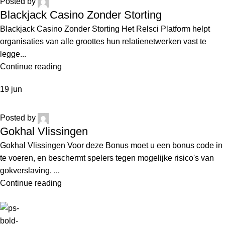
Posted by
Blackjack Casino Zonder Storting
Blackjack Casino Zonder Storting Het Relsci Platform helpt
organisaties van alle groottes hun relatienetwerken vast te
legge...
Continue reading
19
jun
NIET GECATEGORISEERD
Posted by
Gokhal Vlissingen
Gokhal Vlissingen Voor deze Bonus moet u een bonus code in
te voeren, en beschermt spelers tegen mogelijke risico's van
gokverslaving. ...
Continue reading