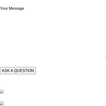
Your Message
Contact Information
1060 Cudahy Pl, San Diego