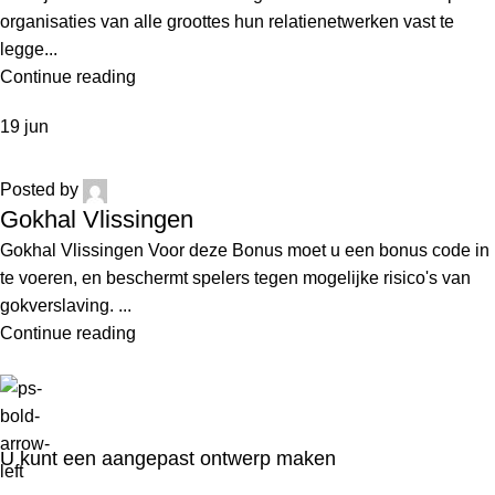
organisaties van alle groottes hun relatienetwerken vast te
legge...
Continue reading
19
jun
NIET GECATEGORISEERD
Posted by
Gokhal Vlissingen
Gokhal Vlissingen Voor deze Bonus moet u een bonus code in
te voeren, en beschermt spelers tegen mogelijke risico's van
gokverslaving. ...
Continue reading
U kunt een aangepast ontwerp maken