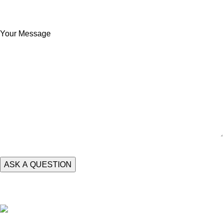
Your Message
Contact Information