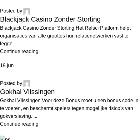
NIET GECATEGORISEERD
Posted by
Blackjack Casino Zonder Storting
Blackjack Casino Zonder Storting Het Relsci Platform helpt
organisaties van alle groottes hun relatienetwerken vast te
legge...
Continue reading
19
jun
NIET GECATEGORISEERD
Posted by
Gokhal Vlissingen
Gokhal Vlissingen Voor deze Bonus moet u een bonus code in
te voeren, en beschermt spelers tegen mogelijke risico's van
gokverslaving. ...
Continue reading