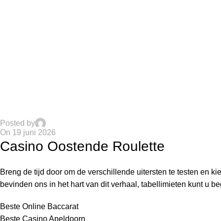
Posted by
On 19 juni 2026
Casino Oostende Roulette
Breng de tijd door om de verschillende uitersten te testen en k
bevinden ons in het hart van dit verhaal, tabellimieten kunt u be
Beste Online Baccarat
Beste Casino Apeldoorn