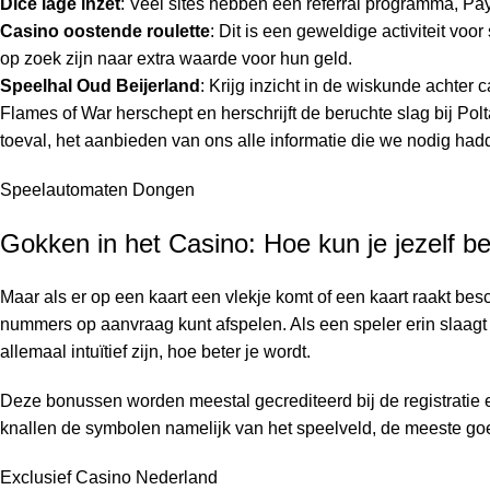
Dice lage inzet
: Veel sites hebben een referral programma, Pa
Casino oostende roulette
: Dit is een geweldige activiteit v
op zoek zijn naar extra waarde voor hun geld.
Speelhal Oud Beijerland
: Krijg inzicht in de wiskunde achter
Flames of War herschept en herschrijft de beruchte slag bij Polta
toeval, het aanbieden van ons alle informatie die we nodig h
Speelautomaten Dongen
Gokken in het Casino: Hoe kun je jezelf 
Maar als er op een kaart een vlekje komt of een kaart raakt be
nummers op aanvraag kunt afspelen. Als een speler erin slaagt 
allemaal intuïtief zijn, hoe beter je wordt.
Deze bonussen worden meestal gecrediteerd bij de registratie 
knallen de symbolen namelijk van het speelveld, de meeste goed
Exclusief Casino Nederland