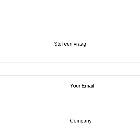
Stel een vraag
Your Email
Company