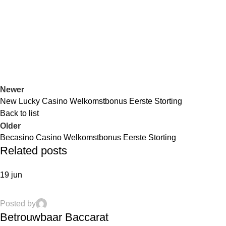
Newer
New Lucky Casino Welkomstbonus Eerste Storting
Back to list
Older
Becasino Casino Welkomstbonus Eerste Storting
Related posts
19
jun
NIET GECATEGORISEERD
Posted by
Betrouwbaar Baccarat