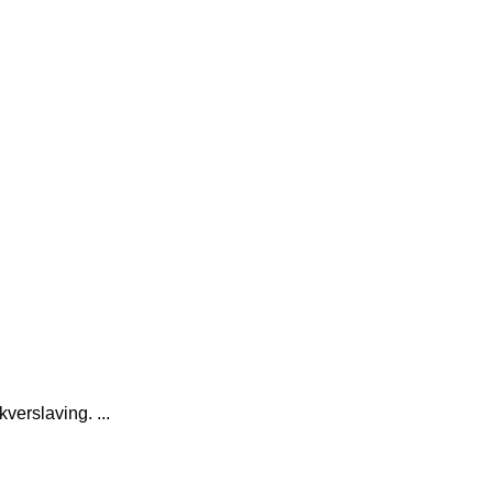
erslaving. ...