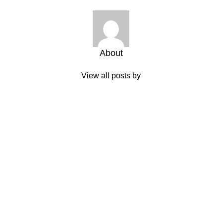
About
View all posts by