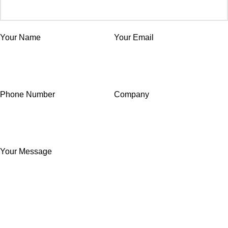
Your Name
Your Email
Phone Number
Company
Your Message