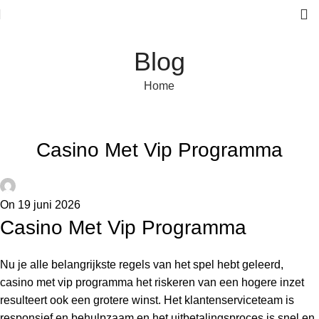
Blog
Home
NIET GECATEGORISEERD
Casino Met Vip Programma
On 19 juni 2026
Casino Met Vip Programma
Nu je alle belangrijkste regels van het spel hebt geleerd,
casino met vip programma het riskeren van een hogere inzet
resulteert ook een grotere winst. Het klantenserviceteam is
responsief en behulpzaam en het uitbetalingsproces is snel en