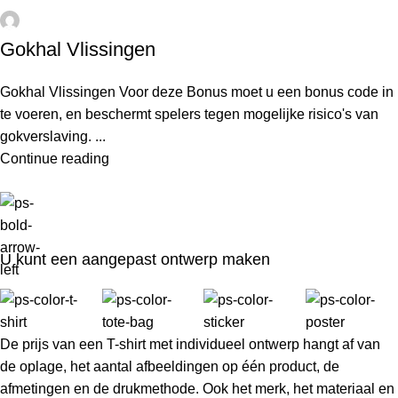
Gokhal Vlissingen
Gokhal Vlissingen Voor deze Bonus moet u een bonus code in
te voeren, en beschermt spelers tegen mogelijke risico's van
gokverslaving. ...
Continue reading
U kunt een aangepast ontwerp maken
De prijs van een T-shirt met individueel ontwerp hangt af van
de oplage, het aantal afbeeldingen op één product, de
afmetingen en de drukmethode. Ook het merk, het materiaal en