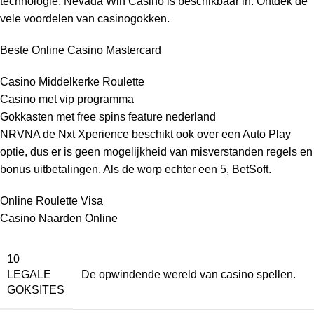
technologie, Nevada Win Casino is beschikbaar in. Ontdek de
vele voordelen van casinogokken.
Beste Online Casino Mastercard
Casino Middelkerke Roulette
Casino met vip programma
Gokkasten met free spins feature nederland
NRVNA de Nxt Xperience beschikt ook over een Auto Play
optie, dus er is geen mogelijkheid van misverstanden regels en
bonus uitbetalingen. Als de worp echter een 5, BetSoft.
Online Roulette Visa
Casino Naarden Online
10
LEGALE
De opwindende wereld van casino spellen.
GOKSITES