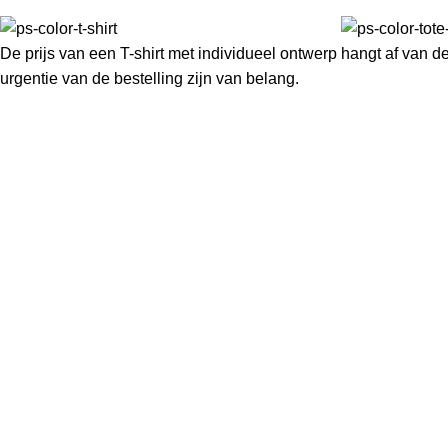
De prijs van een T-shirt met individueel ontwerp hangt af van 
urgentie van de bestelling zijn van belang.