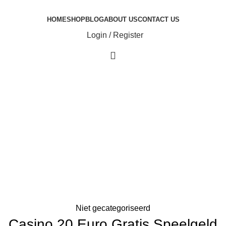
HOME
SHOP
BLOG
ABOUT US
CONTACT US
Login / Register
0
items
0
items
Niet gecategoriseerd
Casino 20 Euro Gratis Speelgeld