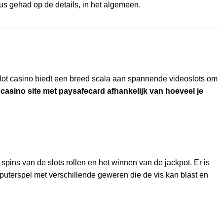
us gehad op de details, in het algemeen.
 Slot casino biedt een breed scala aan spannende videoslots om
casino site met paysafecard afhankelijk van hoeveel je
pins van de slots rollen en het winnen van de jackpot. Er is
puterspel met verschillende geweren die de vis kan blast en