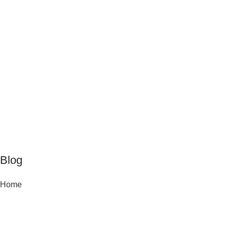
Blog
Home