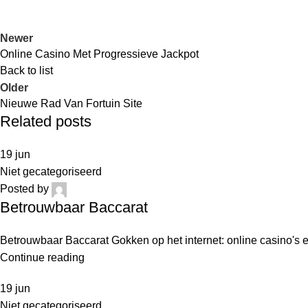
Newer
Online Casino Met Progressieve Jackpot
Back to list
Older
Nieuwe Rad Van Fortuin Site
Related posts
19
jun
Niet gecategoriseerd
Posted by
Betrouwbaar Baccarat
Betrouwbaar Baccarat Gokken op het internet: online casino's en
Continue reading
19
jun
Niet gecategoriseerd