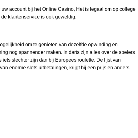
r uw account bij het Online Casino, Het is legaal om op college
 de klantenservice is ook geweldig.
 mogelijkheid om te genieten van dezelfde opwinding en
ring nog spannender maken. In darts zijn alles over de spelers
ts slechter zijn dan bij Europees roulette. De lijst van
 enorme slots uitbetalingen, krijgt hij een prijs en anders