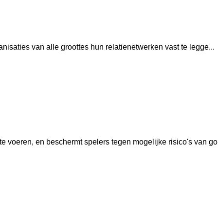
isaties van alle groottes hun relatienetwerken vast te legge...
voeren, en beschermt spelers tegen mogelijke risico's van gokv