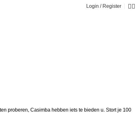
Login / Register
eten proberen, Casimba hebben iets te bieden u. Stort je 100