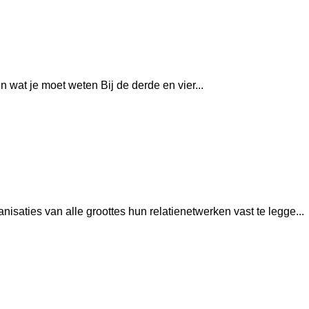
 wat je moet weten Bij de derde en vier...
isaties van alle groottes hun relatienetwerken vast te legge...