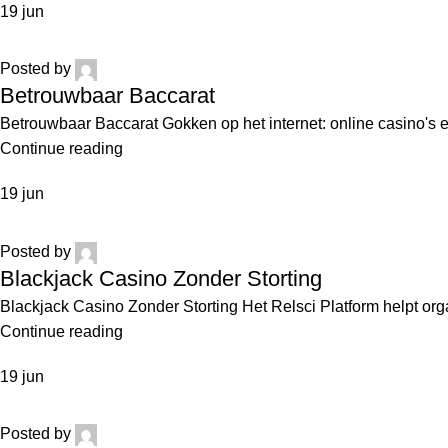
19
jun
NIET GECATEGORISEERD
Posted by
Betrouwbaar Baccarat
Betrouwbaar Baccarat Gokken op het internet: online casino's en
Continue reading
19
jun
NIET GECATEGORISEERD
Posted by
Blackjack Casino Zonder Storting
Blackjack Casino Zonder Storting Het Relsci Platform helpt organ
Continue reading
19
jun
NIET GECATEGORISEERD
Posted by