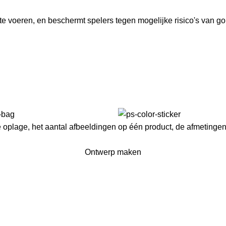
voeren, en beschermt spelers tegen mogelijke risico's van gokv
de oplage, het aantal afbeeldingen op één product, de afmeting
Ontwerp maken