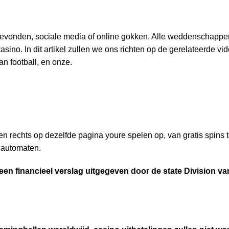
vonden, sociale media of online gokken. Alle weddenschappen 
 casino. In dit artikel zullen we ons richten op de gerelateerde v
an football, en onze.
gen rechts op dezelfde pagina youre spelen op, van gratis spins 
elautomaten.
 een financieel verslag uitgegeven door de state Divisio