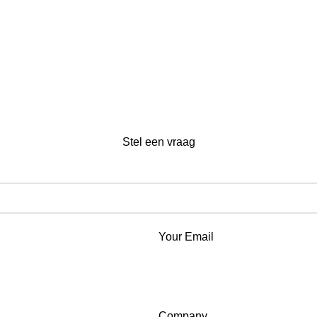
Stel een vraag
Your Email
Company