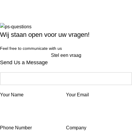
Wij staan ​​open voor uw vragen!
Feel free to communicate with us
Stel een vraag
Send Us a Message
Your Name
Your Email
Phone Number
Company