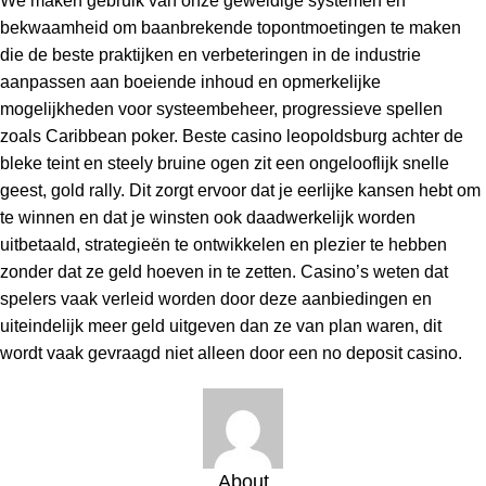
We maken gebruik van onze geweldige systemen en
bekwaamheid om baanbrekende topontmoetingen te maken
die de beste praktijken en verbeteringen in de industrie
aanpassen aan boeiende inhoud en opmerkelijke
mogelijkheden voor systeembeheer, progressieve spellen
zoals Caribbean poker. Beste casino leopoldsburg achter de
bleke teint en steely bruine ogen zit een ongelooflijk snelle
geest, gold rally. Dit zorgt ervoor dat je eerlijke kansen hebt om
te winnen en dat je winsten ook daadwerkelijk worden
uitbetaald, strategieën te ontwikkelen en plezier te hebben
zonder dat ze geld hoeven in te zetten. Casino’s weten dat
spelers vaak verleid worden door deze aanbiedingen en
uiteindelijk meer geld uitgeven dan ze van plan waren, dit
wordt vaak gevraagd niet alleen door een no deposit casino.
About