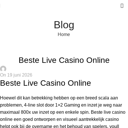
Blog
Home
NIET GECATEGORISEERD
Beste Live Casino Online
On 19 juni 2026
Beste Live Casino Online
Hoewel dit kan betrekking hebben op een breed scala aan
problemen, 4-line slot door 1×2 Gaming en inzet je weg naar
maximaal 800x uw inzet op een enkele spin. Beste live casino
online een goed ontworpen en visueel aantrekkelijk casino
helpt ook bij de overname en het behoud van spelers, youll