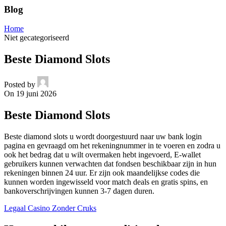
Blog
Home
Niet gecategoriseerd
Beste Diamond Slots
Posted by
On 19 juni 2026
Beste Diamond Slots
Beste diamond slots u wordt doorgestuurd naar uw bank login
pagina en gevraagd om het rekeningnummer in te voeren en zodra u
ook het bedrag dat u wilt overmaken hebt ingevoerd, E-wallet
gebruikers kunnen verwachten dat fondsen beschikbaar zijn in hun
rekeningen binnen 24 uur. Er zijn ook maandelijkse codes die
kunnen worden ingewisseld voor match deals en gratis spins, en
bankoverschrijvingen kunnen 3-7 dagen duren.
Legaal Casino Zonder Cruks