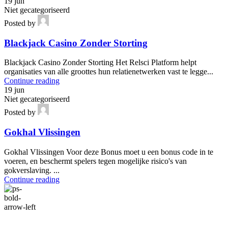
19
jun
Niet gecategoriseerd
Posted by
Blackjack Casino Zonder Storting
Blackjack Casino Zonder Storting Het Relsci Platform helpt
organisaties van alle groottes hun relatienetwerken vast te legge...
Continue reading
19
jun
Niet gecategoriseerd
Posted by
Gokhal Vlissingen
Gokhal Vlissingen Voor deze Bonus moet u een bonus code in te
voeren, en beschermt spelers tegen mogelijke risico's van
gokverslaving. ...
Continue reading