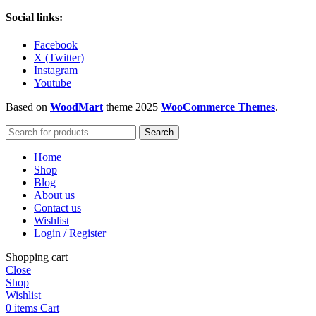
Social links:
Facebook
X (Twitter)
Instagram
Youtube
Based on
WoodMart
theme 2025
WooCommerce Themes
.
Search
Home
Shop
Blog
About us
Contact us
Wishlist
Login / Register
Shopping cart
Close
Shop
Wishlist
0
items
Cart