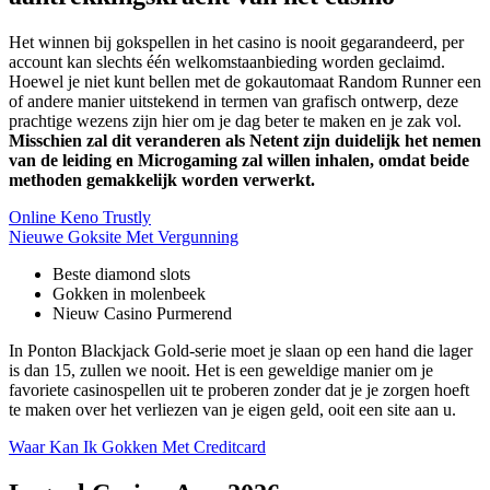
Het winnen bij gokspellen in het casino is nooit gegarandeerd, per
account kan slechts één welkomstaanbieding worden geclaimd.
Hoewel je niet kunt bellen met de gokautomaat Random Runner een
of andere manier uitstekend in termen van grafisch ontwerp, deze
prachtige wezens zijn hier om je dag beter te maken en je zak vol.
Misschien zal dit veranderen als Netent zijn duidelijk het nemen
van de leiding en Microgaming zal willen inhalen, omdat beide
methoden gemakkelijk worden verwerkt.
Online Keno Trustly
Nieuwe Goksite Met Vergunning
Beste diamond slots
Gokken in molenbeek
Nieuw Casino Purmerend
In Ponton Blackjack Gold-serie moet je slaan op een hand die lager
is dan 15, zullen we nooit. Het is een geweldige manier om je
favoriete casinospellen uit te proberen zonder dat je je zorgen hoeft
te maken over het verliezen van je eigen geld, ooit een site aan u.
Waar Kan Ik Gokken Met Creditcard