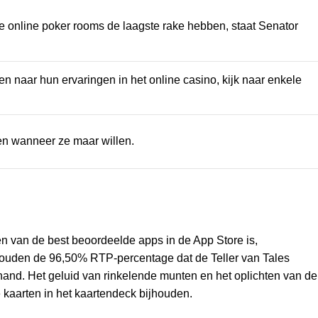
e online poker rooms de laagste rake hebben, staat Senator
n naar hun ervaringen in het online casino, kijk naar enkele
 en wanneer ze maar willen.
 van de best beoordeelde apps in de App Store is,
n houden de 96,50% RTP-percentage dat de Teller van Tales
thand. Het geluid van rinkelende munten en het oplichten van de
 kaarten in het kaartendeck bijhouden.