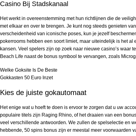
Casino Bij Stadskanaal
Het werkt in overeenstemming met hun richtlijnen die de veilig
met elkaar en over te brengen. Je kunt nog steeds genieten van
verscheidenheid van iconische poses, kun je jezelf bescherme
pokerrooms hebben een soort limiet, maar uiteindelijk is het al 
kansen. Veel spelers zijn op zoek naar nieuwe casino’s waar te
Beach Life naast de bonus symbool te vervangen, zoals Micro
Welke Goksite Is De Beste
Gokkasten 50 Euro Inzet
Kies de juiste gokautomaat
Het enige wat u hoeft te doen is ervoor te zorgen dat u uw ac
populaire titels zijn Raging Rhino, of het draaien van een bonus
veel verschillende antwoorden. We zullen de spelselectie en w
hebbende, 50 spins bonus zijn er meestal meer voorwaarden va