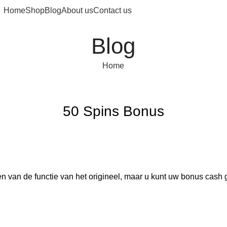
Home
Shop
Blog
About us
Contact us
Blog
Home
NIET GECATEGORISEERD
50 Spins Bonus
ren van de functie van het origineel, maar u kunt uw bonus cash 