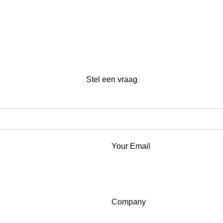
Stel een vraag
Your Email
Company